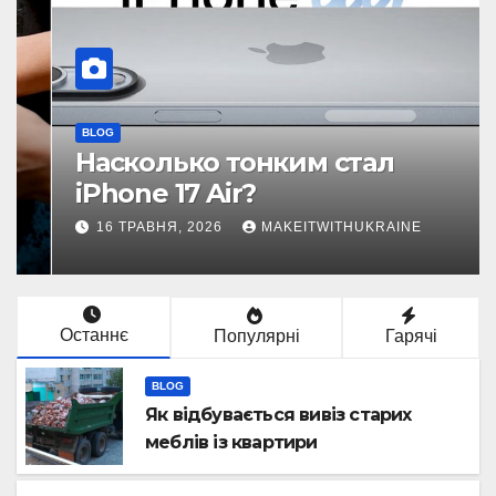
BLOG
Як відбувається вивіз старих
меблів із квартири
29 ЛИПНЯ, 2026
MAKEITWITHUKRAINE
Останнє
Популярні
Гарячі
BLOG
Як відбувається вивіз старих
меблів із квартири