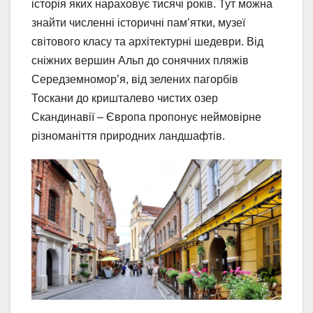
історія яких нараховує тисячі років. Тут можна
знайти численні історичні пам’ятки, музеї
світового класу та архітектурні шедеври. Від
сніжних вершин Альп до сонячних пляжів
Середземномор’я, від зелених пагорбів
Тоскани до кришталево чистих озер
Скандинавії – Європа пропонує неймовірне
різноманіття природних ландшафтів.