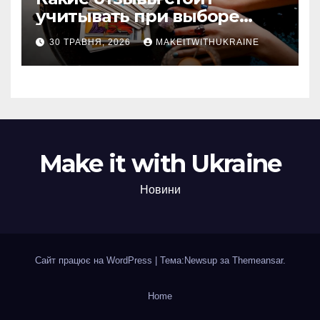
учитывать при выборе
гадалки в Казахстане?
30 ТРАВНЯ, 2026
MAKEITWITHUKRAINE
Make it with Ukraine
Новини
Сайт працює на WordPress
|
Тема:Newsup за
Themeansar
.
Home