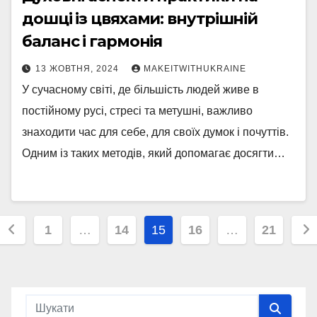
дошці із цвяхами: внутрішній
баланс і гармонія
13 ЖОВТНЯ, 2024
MAKEITWITHUKRAINE
У сучасному світі, де більшість людей живе в
постійному русі, стресі та метушні, важливо
знаходити час для себе, для своїх думок і почуттів.
Одним із таких методів, який допомагає досягти…
Навігація
1
…
14
15
16
…
21
записів