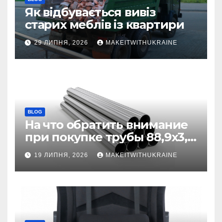
Як відбувається вивіз
старих меблів із квартири
29 ЛИПНЯ, 2026
MAKEITWITHUKRAINE
BLOG
На что обратить внимание
при покупке трубы 88,9х3,2
бесшовной
19 ЛИПНЯ, 2026
MAKEITWITHUKRAINE