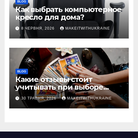
BLOG
Как выбрать компьютерное
кресло для дома?
8 ЧЕРВНЯ, 2026
MAKEITWITHUKRAINE
BLOG
Какие отзывы стоит
учитывать при выборе
гадалки в Казахстане?
30 ТРАВНЯ, 2026
MAKEITWITHUKRAINE