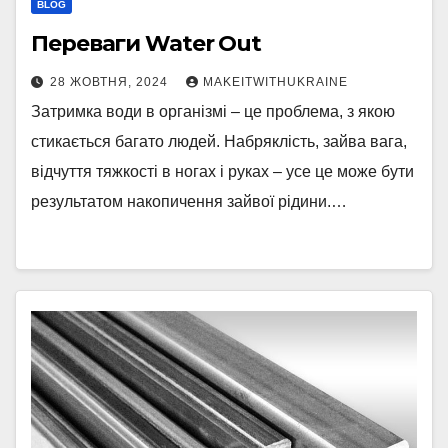
BLOG
Переваги Water Out
28 ЖОВТНЯ, 2024
MAKEITWITHUKRAINE
Затримка води в організмі – це проблема, з якою
стикається багато людей. Набряклість, зайва вага,
відчуття тяжкості в ногах і руках – усе це може бути
результатом накопичення зайвої рідини.…