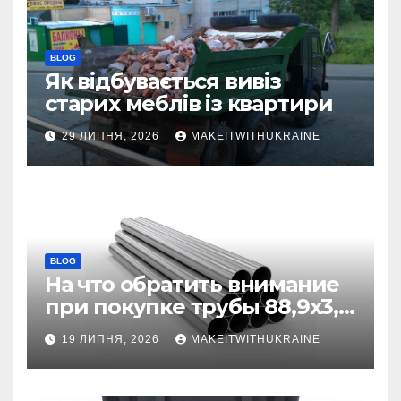
BLOG
Як відбувається вивіз
старих меблів із квартири
29 ЛИПНЯ, 2026
MAKEITWITHUKRAINE
BLOG
На что обратить внимание
при покупке трубы 88,9х3,2
бесшовной
19 ЛИПНЯ, 2026
MAKEITWITHUKRAINE