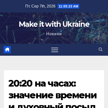
Перейти
Пт. Сер 7th, 2026
11:05:24 AM
до
вмісту
Make it with Ukraine
Новини
20:20 на часах:
значение времени
и духовный посыл