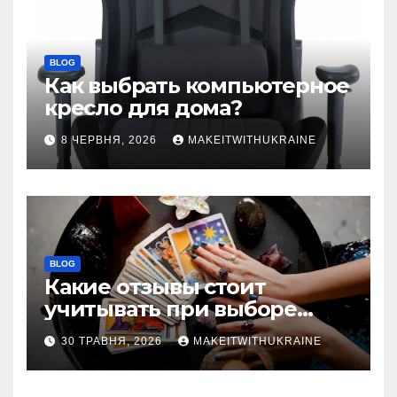
BLOG
Как выбрать компьютерное
кресло для дома?
8 ЧЕРВНЯ, 2026
MAKEITWITHUKRAINE
BLOG
Какие отзывы стоит
учитывать при выборе
гадалки в Казахстане?
30 ТРАВНЯ, 2026
MAKEITWITHUKRAINE