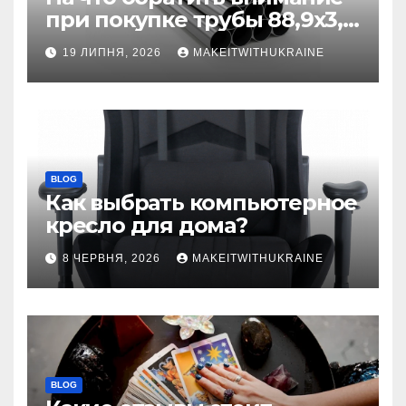
при покупке трубы 88,9х3,2
бесшовной
19 ЛИПНЯ, 2026
MAKEITWITHUKRAINE
BLOG
Как выбрать компьютерное
кресло для дома?
8 ЧЕРВНЯ, 2026
MAKEITWITHUKRAINE
BLOG