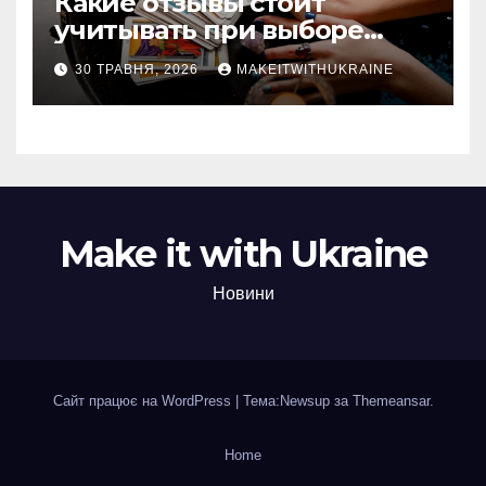
Какие отзывы стоит
учитывать при выборе
гадалки в Казахстане?
30 ТРАВНЯ, 2026
MAKEITWITHUKRAINE
Make it with Ukraine
Новини
Сайт працює на WordPress
|
Тема:Newsup за
Themeansar
.
Home