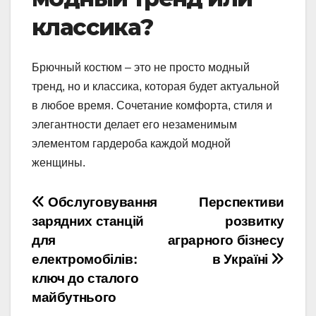
классика?
Брючный костюм – это не просто модный
тренд, но и классика, которая будет актуальной
в любое время. Сочетание комфорта, стиля и
элегантности делает его незаменимым
элементом гардероба каждой модной
женщины.
Навігація
Обслуговування
Перспективи
зарядних станцій
розвитку
записів
для
аграрного бізнесу
електромобілів:
в Україні
ключ до сталого
майбутнього