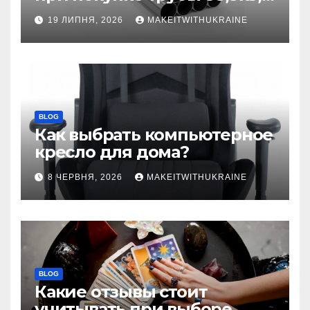
бесшовной
19 ЛИПНЯ, 2026
MAKEITWITHUKRAINE
BLOG
Как выбрать компьютерное
кресло для дома?
8 ЧЕРВНЯ, 2026
MAKEITWITHUKRAINE
BLOG
Какие отзывы стоит
учитывать при выборе