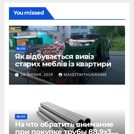
You missed
BLOG
Як відбувається вивіз
старих меблів із квартири
29 ЛИПНЯ, 2026
MAKEITWITHUKRAINE
BLOG
На что обратить внимание
при покупке трубы 88,9х3,2