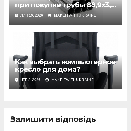
при покупке трубы 88,9х3,2
бесшовной
ЛИП 19, 2026
MAKEITWITHUKRAINE
Как выбрать компьютерное
кресло для дома?
ЧЕР 8, 2026
MAKEITWITHUKRAINE
Залишити відповідь