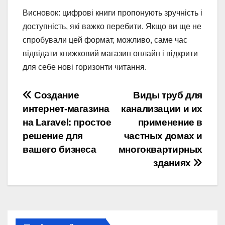
Висновок: цифрові книги пропонують зручність і
доступність, які важко перебити. Якщо ви ще не
спробували цей формат, можливо, саме час
відвідати книжковий магазин онлайн і відкрити
для себе нові горизонти читання.
Навігація
Создание
Виды труб для
интернет-магазина
канализации и их
записів
на Laravel: простое
применение в
решение для
частных домах и
вашего бизнеса
многоквартирных
зданиях