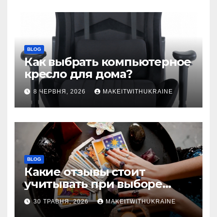
BLOG
Как выбрать компьютерное
кресло для дома?
8 ЧЕРВНЯ, 2026
MAKEITWITHUKRAINE
BLOG
Какие отзывы стоит
учитывать при выборе
гадалки в Казахстане?
30 ТРАВНЯ, 2026
MAKEITWITHUKRAINE