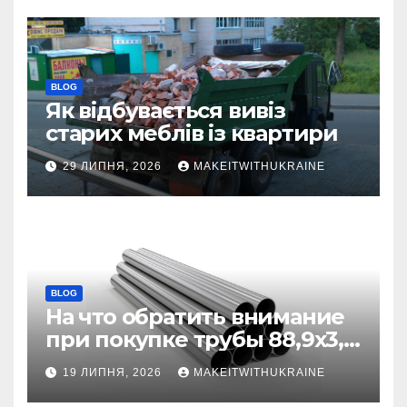
BLOG
Як відбувається вивіз
старих меблів із квартири
29 ЛИПНЯ, 2026
MAKEITWITHUKRAINE
BLOG
На что обратить внимание
при покупке трубы 88,9х3,2
бесшовной
19 ЛИПНЯ, 2026
MAKEITWITHUKRAINE