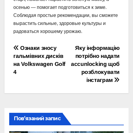
осенью — помогает подготовиться к зиме.
Соблюдая простые рекомендации, вы сможете
вырастить сильные, здоровые культуры и
радоваться хорошему урожаю.
Навігація
Ознаки зносу
Яку інформацію
гальмівних дисків
потрібно надати
записів
на Volkswagen Golf
accunlocking щоб
4
розблокувати
інстаграм
Пов’язаний запис