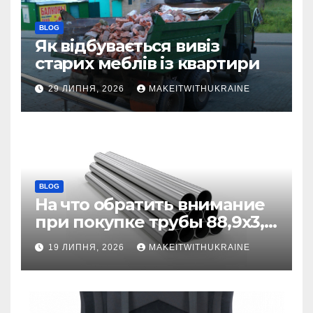
BLOG
Як відбувається вивіз
старих меблів із квартири
29 ЛИПНЯ, 2026
MAKEITWITHUKRAINE
BLOG
На что обратить внимание
при покупке трубы 88,9х3,2
бесшовной
19 ЛИПНЯ, 2026
MAKEITWITHUKRAINE