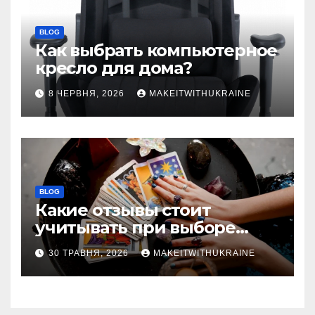
BLOG
Как выбрать компьютерное
кресло для дома?
8 ЧЕРВНЯ, 2026
MAKEITWITHUKRAINE
BLOG
Какие отзывы стоит
учитывать при выборе
гадалки в Казахстане?
30 ТРАВНЯ, 2026
MAKEITWITHUKRAINE