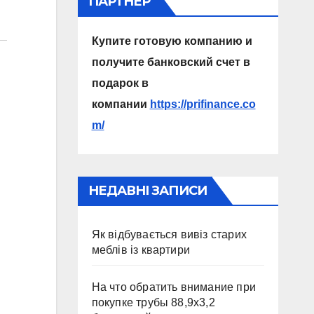
ПАРТНЕР
Купите готовую компанию и
получите банковский счет в
подарок в
компании
https://prifinance.co
m/
НЕДАВНІ ЗАПИСИ
Як відбувається вивіз старих
меблів із квартири
На что обратить внимание при
покупке трубы 88,9х3,2