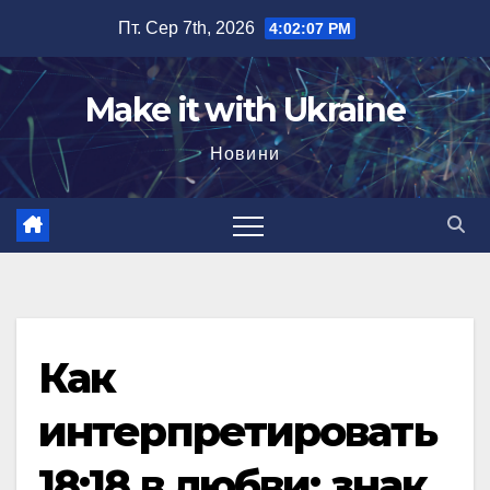
Перейти
Пт. Сер 7th, 2026
4:02:08 PM
до
вмісту
Make it with Ukraine
Новини
Как
интерпретировать
18:18 в любви: знак