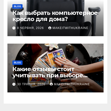
BLOG
Как выбрать компьютерное
кресло для дома?
8 ЧЕРВНЯ, 2026
MAKEITWITHUKRAINE
BLOG
Какие отзывы стоит
учитывать при выборе
гадалки в Казахстане?
30 ТРАВНЯ, 2026
MAKEITWITHUKRAINE