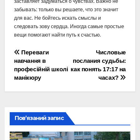
заставляет задуматься о чувствах. Важно не
забывать: только вы решаете, что это значит
для вас. Не бойтесь искать смыслы и
следовать зову сердца. Иногда самые простые
вещи помогают найти путь к счастью.
Навігація
Переваги
Числовые
навчання в
послания судьбы:
записів
професійній школі
как понять 17:17 на
манікюру
часах?
Пов’язаний запис