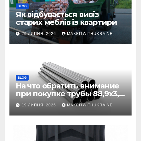
BLOG
Як відбувається вивіз
старих меблів із квартири
29 ЛИПНЯ, 2026
MAKEITWITHUKRAINE
BLOG
На что обратить внимание
при покупке трубы 88,9х3,2
бесшовной
19 ЛИПНЯ, 2026
MAKEITWITHUKRAINE