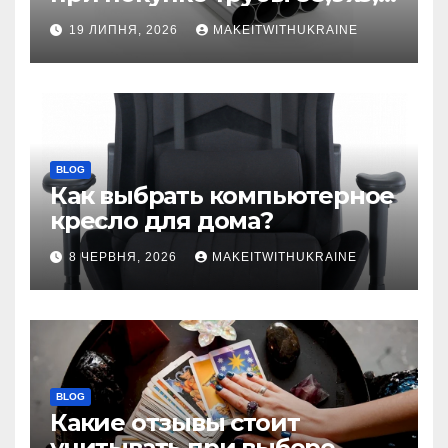
бесшовной
19 ЛИПНЯ, 2026
MAKEITWITHUKRAINE
BLOG
Как выбрать компьютерное
кресло для дома?
8 ЧЕРВНЯ, 2026
MAKEITWITHUKRAINE
BLOG
Какие отзывы стоит
учитывать при выборе