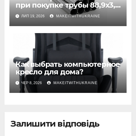
при покупке трубы 88,9х3,2
бесшовной
ЛИП 19, 2026
MAKEITWITHUKRAINE
Как выбрать компьютерное
кресло для дома?
ЧЕР 8, 2026
MAKEITWITHUKRAINE
Залишити відповідь