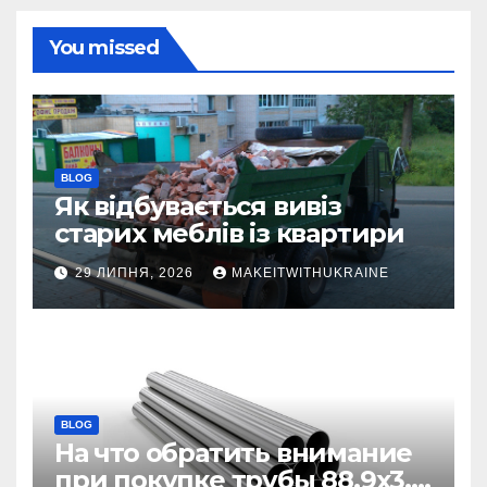
You missed
BLOG
Як відбувається вивіз
старих меблів із квартири
29 ЛИПНЯ, 2026
MAKEITWITHUKRAINE
BLOG
На что обратить внимание
при покупке трубы 88,9х3,2