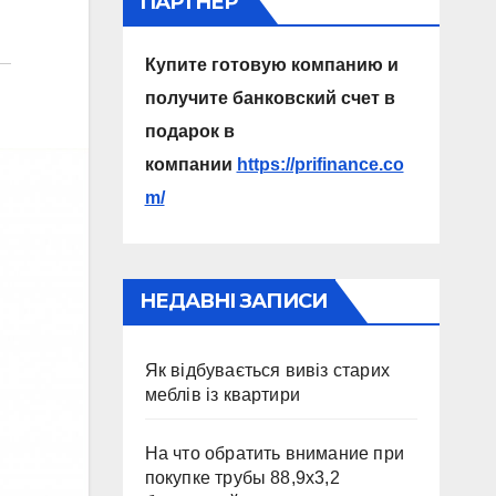
ПАРТНЕР
Купите готовую компанию и
получите банковский счет в
подарок в
компании
https://prifinance.co
m/
НЕДАВНІ ЗАПИСИ
Як відбувається вивіз старих
меблів із квартири
На что обратить внимание при
покупке трубы 88,9х3,2