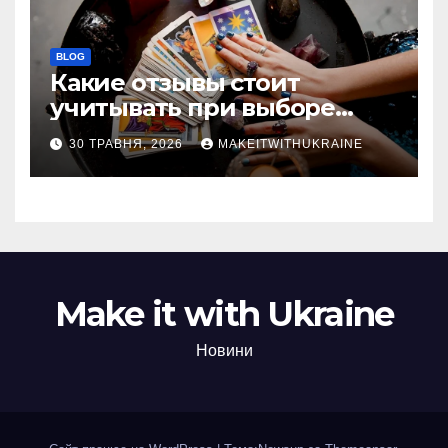
BLOG
Какие отзывы стоит
учитывать при выборе
гадалки в Казахстане?
30 ТРАВНЯ, 2026
MAKEITWITHUKRAINE
Make it with Ukraine
Новини