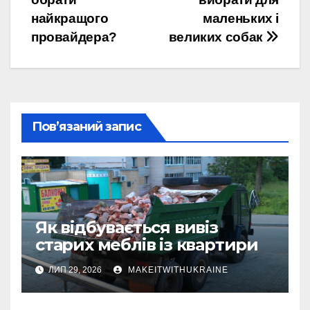
записів
найкращого
маленьких і
провайдера?
великих собак
Пов’язаний запис
Як відбувається вивіз
старих меблів із квартири
ЛИП 29, 2026
MAKEITWITHUKRAINE