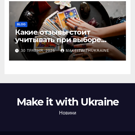
BLOG
Какие отзывы стоит
учитывать при выборе
гадалки в Казахстане?
30 ТРАВНЯ, 2026
MAKEITWITHUKRAINE
Make it with Ukraine
Новини