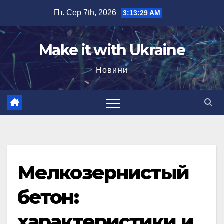
Перейти
Пт. Сер 7th, 2026
3:13:30 AM
до
вмісту
Make it with Ukraine
Новини
Мелкозернистый
бетон:
характеристики и