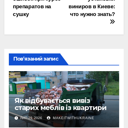
записів
препаратов на
виниров в Киеве:
сушку
что нужно знать?
Пов’язаний запис
Як відбувається вивіз
старих меблів із квартири
ЛИП 29, 2026
MAKEITWITHUKRAINE