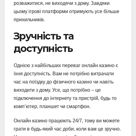
розважитися, не виходячи з дому. Завдяки
цьому ігрові платформи отримують усе більше
прихильників.
Зручність та
доступність
Однією з найбільших переваг онлайн казино є
їхня доступність. Вам не потрібно витрачати
час на поїздку до фізичного казино чи навіть
виходити з дому. Усе, що потрібно – це
підключення до інтернету та пристрій, будь то
комп’ютер, планшет чи смартфон.
Онлайн казино працюють 24/7, тому ви можете
грати в будь-який час доби, коли вам це зручно.