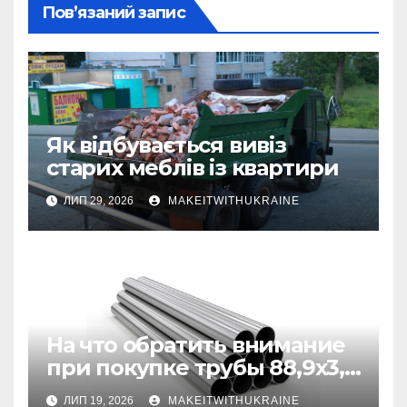
Пов’язаний запис
Як відбувається вивіз
старих меблів із квартири
ЛИП 29, 2026
MAKEITWITHUKRAINE
На что обратить внимание
при покупке трубы 88,9х3,2
бесшовной
ЛИП 19, 2026
MAKEITWITHUKRAINE