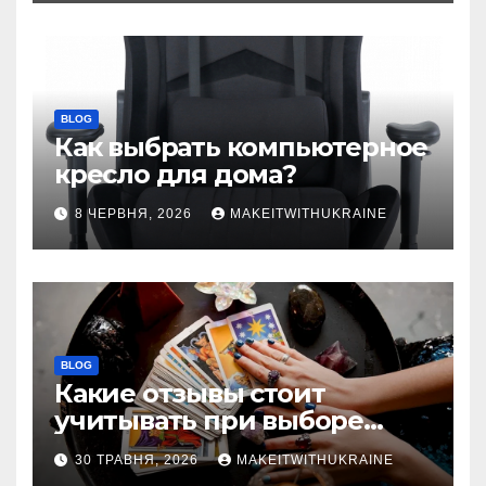
BLOG
Как выбрать компьютерное
кресло для дома?
8 ЧЕРВНЯ, 2026
MAKEITWITHUKRAINE
BLOG
Какие отзывы стоит
учитывать при выборе
гадалки в Казахстане?
30 ТРАВНЯ, 2026
MAKEITWITHUKRAINE