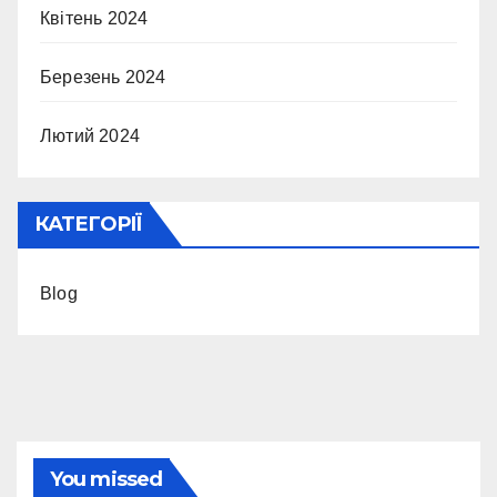
Квітень 2024
Березень 2024
Лютий 2024
КАТЕГОРІЇ
Blog
You missed