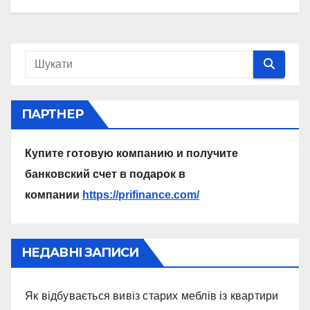
ПАРТНЕР
Купите готовую компанию и получите
банковский счет в подарок в
компании
https://prifinance.com/
НЕДАВНІ ЗАПИСИ
Як відбувається вивіз старих меблів із квартири