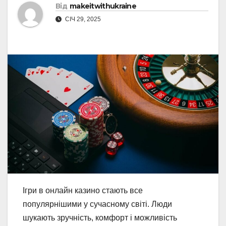
Від
makeitwithukraine
СІЧ 29, 2025
Ігри в онлайн казино стають все
популярнішими у сучасному світі. Люди
шукають зручність, комфорт і можливість