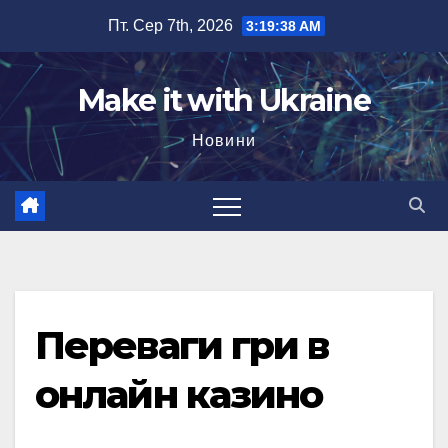
Перейти
Пт. Сер 7th, 2026
3:19:39 AM
до
вмісту
Make it with Ukraine
Новини
Переваги гри в
онлайн казино