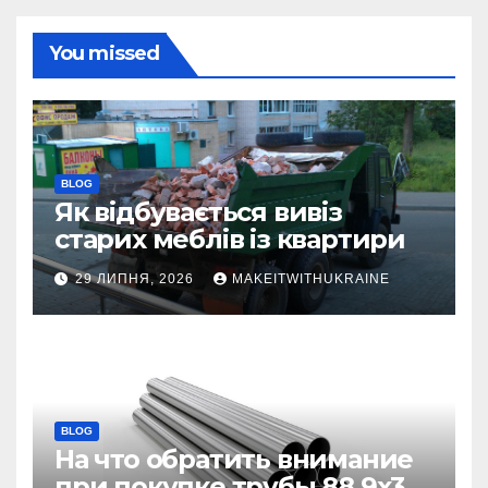
You missed
BLOG
Як відбувається вивіз
старих меблів із квартири
29 ЛИПНЯ, 2026
MAKEITWITHUKRAINE
BLOG
На что обратить внимание
при покупке трубы 88,9х3,2