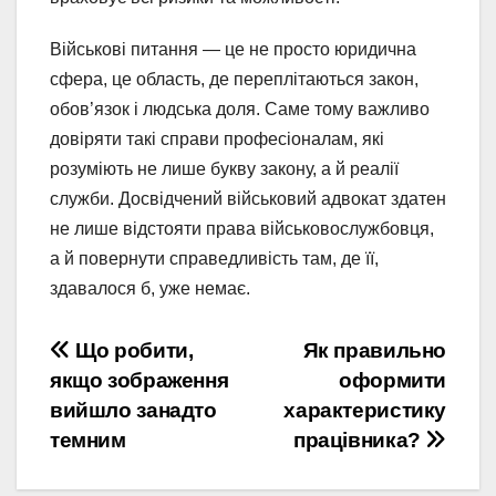
Військові питання — це не просто юридична
сфера, це область, де переплітаються закон,
обов’язок і людська доля. Саме тому важливо
довіряти такі справи професіоналам, які
розуміють не лише букву закону, а й реалії
служби. Досвідчений військовий адвокат здатен
не лише відстояти права військовослужбовця,
а й повернути справедливість там, де її,
здавалося б, уже немає.
Навігація
Що робити,
Як правильно
якщо зображення
оформити
записів
вийшло занадто
характеристику
темним
працівника?