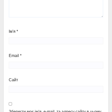
Ім'я
*
Email
*
Сайт
Зберегти моє ім'я, e-mail, та адресу сайту в цьому