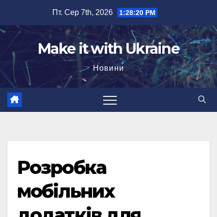
Перейти
Пт. Сер 7th, 2026
1:28:21 PM
до
вмісту
Make it with Ukraine
Новини
Розробка
мобільних
додатків для