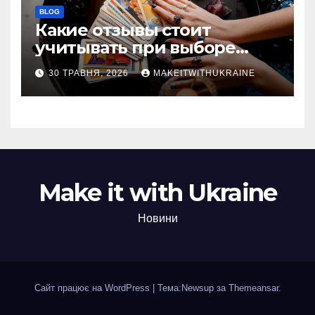
BLOG
Какие отзывы стоит
учитывать при выборе
гадалки в Казахстане?
30 ТРАВНЯ, 2026
MAKEITWITHUKRAINE
Make it with Ukraine
Новини
Сайт працює на WordPress
|
Тема:Newsup за
Themeansar
.