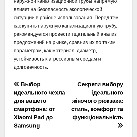
наружной канализационной трубы напрямую
влияет на безопасность экологической
ситуации в районе использования. Перед тем
как купить наружную канализационную трубу,
рекомендуется провести тщательный анализ
предложений на рынке, сравнив их по таким
параметрам, как материал, диаметр,
устойчивость к агрессивным средам и
долговечность.
Навігація
Выбор
Секрети вибору
идеального чехла
ідеального
записів
для вашего
жіночого рюкзака:
смартфона: от
стиль, комфорт та
Xiaomi Pad до
функціональність
Samsung