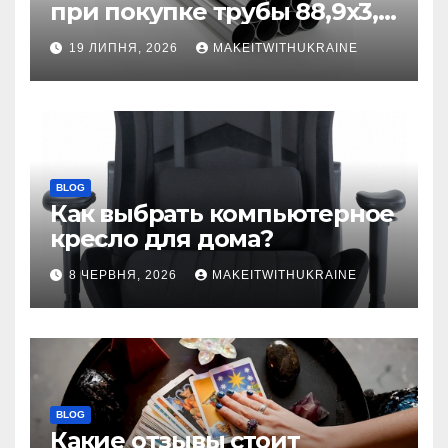
при покупке трубы 88,9х3,2
бесшовной
19 ЛИПНЯ, 2026
MAKEITWITHUKRAINE
BLOG
Как выбрать компьютерное
кресло для дома?
8 ЧЕРВНЯ, 2026
MAKEITWITHUKRAINE
BLOG
Какие отзывы стоит