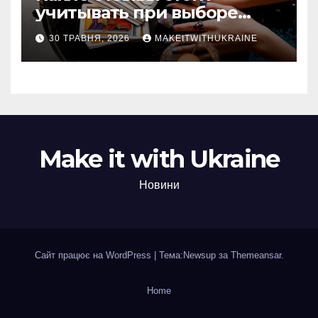
учитывать при выборе
гадалки в Казахстане?
30 ТРАВНЯ, 2026
MAKEITWITHUKRAINE
Make it with Ukraine
Новини
Сайт працює на WordPress
|
Тема:Newsup за
Themeansar
.
Home