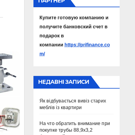
ПАРТНЕР
Купите готовую компанию и
получите банковский счет в
подарок в
компании
https://prifinance.co
m/
НЕДАВНІ ЗАПИСИ
Як відбувається вивіз старих
меблів із квартири
На что обратить внимание при
покупке трубы 88,9х3,2