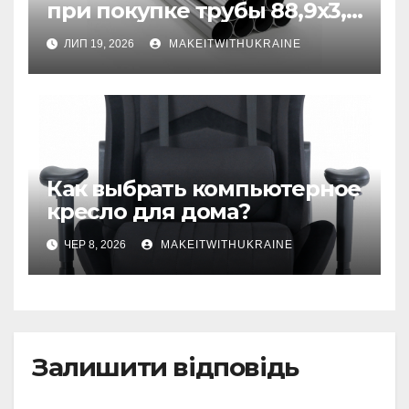
при покупке трубы 88,9х3,2
бесшовной
ЛИП 19, 2026
MAKEITWITHUKRAINE
Как выбрать компьютерное
кресло для дома?
ЧЕР 8, 2026
MAKEITWITHUKRAINE
Залишити відповідь