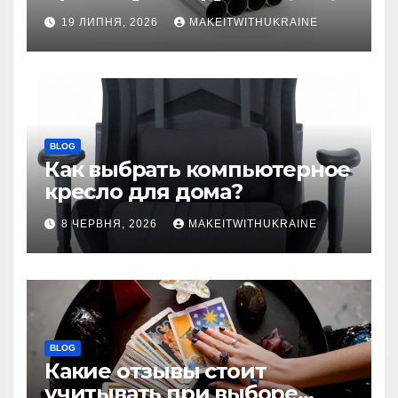
бесшовной
19 ЛИПНЯ, 2026
MAKEITWITHUKRAINE
BLOG
Как выбрать компьютерное
кресло для дома?
8 ЧЕРВНЯ, 2026
MAKEITWITHUKRAINE
BLOG
Какие отзывы стоит
учитывать при выборе