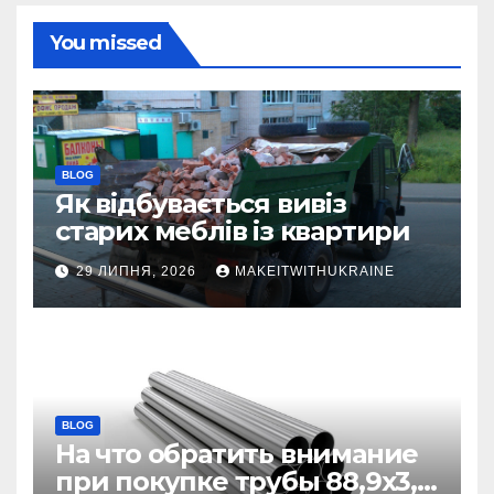
You missed
BLOG
Як відбувається вивіз
старих меблів із квартири
29 ЛИПНЯ, 2026
MAKEITWITHUKRAINE
BLOG
На что обратить внимание
при покупке трубы 88,9х3,2