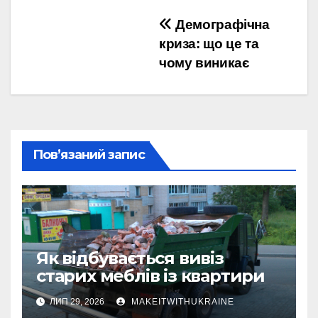
Навігація
Демографічна
криза: що це та
записів
чому виникає
Пов’язаний запис
Як відбувається вивіз
старих меблів із квартири
ЛИП 29, 2026
MAKEITWITHUKRAINE