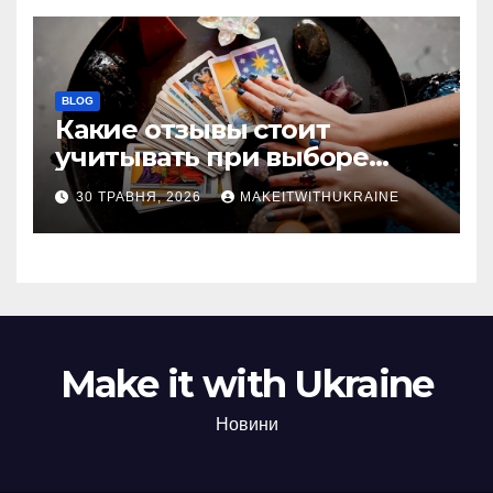
BLOG
Какие отзывы стоит
учитывать при выборе
гадалки в Казахстане?
30 ТРАВНЯ, 2026
MAKEITWITHUKRAINE
Make it with Ukraine
Новини