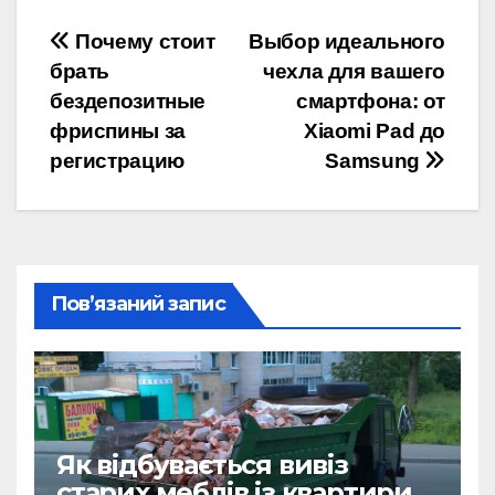
Навігація
Почему стоит
Выбор идеального
брать
чехла для вашего
записів
бездепозитные
смартфона: от
фриспины за
Xiaomi Pad до
регистрацию
Samsung
Пов’язаний запис
Як відбувається вивіз
старих меблів із квартири