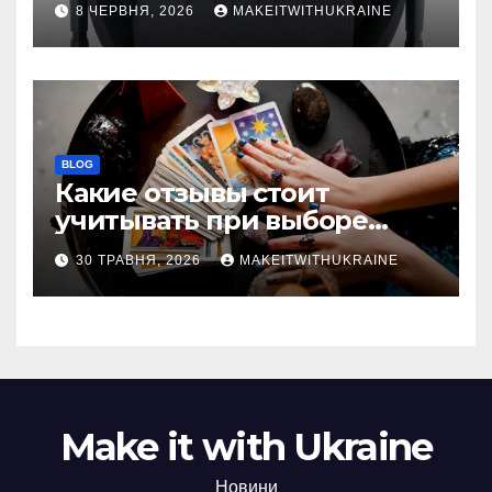
8 ЧЕРВНЯ, 2026
MAKEITWITHUKRAINE
BLOG
Какие отзывы стоит
учитывать при выборе
гадалки в Казахстане?
30 ТРАВНЯ, 2026
MAKEITWITHUKRAINE
Make it with Ukraine
Новини