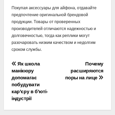
Покупая аксессуары для айфона, отдавайте
предпочтение оригинальной брендовой
продукции. Товары от проверенных
производителей отличаются надежностью и
долговечностью, тогда как реплики могут
разочаровать низким качеством и недолгим
сроком службы.
Навігація
Як школа
Почему
манікюру
расширяются
записів
допомагає
поры на лице
побудувати
кар’єру в б’юті-
індустрії