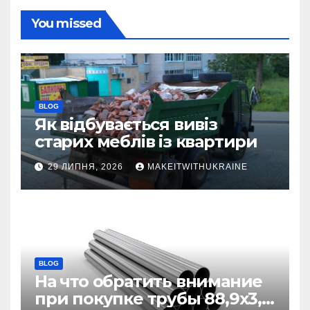
You missed
BLOG
Як відбувається вивіз
старих меблів із квартири
29 ЛИПНЯ, 2026
MAKEITWITHUKRAINE
BLOG
На что обратить внимание
при покупке трубы 88,9х3,2