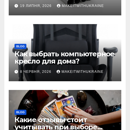
бесшовной
19 ЛИПНЯ, 2026
MAKEITWITHUKRAINE
BLOG
Как выбрать компьютерное
кресло для дома?
8 ЧЕРВНЯ, 2026
MAKEITWITHUKRAINE
BLOG
Какие отзывы стоит
учитывать при выборе