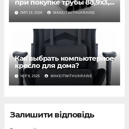
при покупке трубы 88,9х3,2
бесшовной
ЛИП 19, 2026
MAKEITWITHUKRAINE
Как выбрать компьютерное
кресло для дома?
ЧЕР 8, 2026
MAKEITWITHUKRAINE
Залишити відповідь