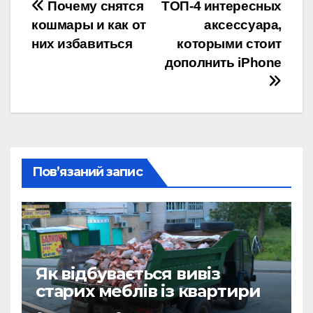
Навігація
Почему снятся
ТОП-4 интересных
кошмары и как от
аксессуара,
записів
них избавиться
которыми стоит
дополнить iPhone
Пов’язаний запис
Як відбувається вивіз
старих меблів із квартири