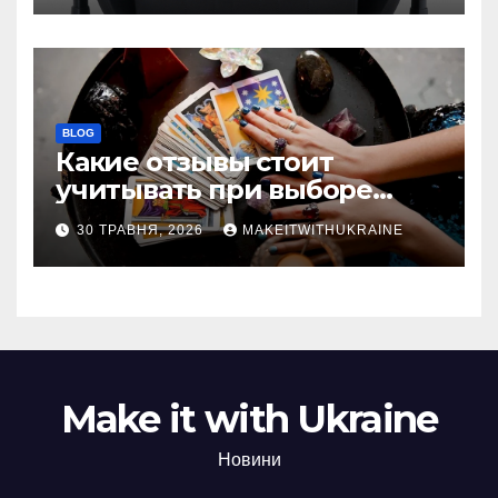
BLOG
Какие отзывы стоит
учитывать при выборе
гадалки в Казахстане?
30 ТРАВНЯ, 2026
MAKEITWITHUKRAINE
Make it with Ukraine
Новини